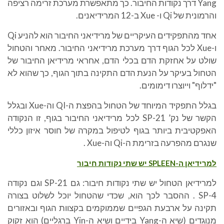
Yang דרך נקודות החיבור. כך מתאפשרת מערכת זרימה רציפה
והרמונית של Qi ו- Xue ב-12 המרידיאנים.
אחד מהתפקידים העיקריים של מרידיאני החיבור הוא להניע Qi
ו-Xue לכל הגוף דרך מערכת מרידיאני החיבור. מאחר והטחול
שולט על אחזקת הדם בכלי הדם, אחראי מרידיאן החיבור של
הטחול בעיקר על הנעת הדם התקינה בתוך הגוף, כך שהוא לא
"ידלוף" וייוצרו דימומים.
בגלל התפקיד המיוחד של הטחול בהפצת ה-QI וה-Xue ובגלל
הקשר של נק’ SP-21 לכל מרידיאני החיבור בגוף, זו הנקודה
האפקטיבית ביותר בגוף לטיפול במקרה של חוסר איזון כללי
שנגרם מהפרעה בזרימת ה-Qi וה-Xue .
למרידיאן ה
-SPLEEN
יש שתי נקודות חיבור
למרידיאן הטחול יש שתי נקודות חיבור: גם SP-21 וגם נקודה
SP-4 . ההסבר לכך הוא, שכדי שהטחול יוכל לשלוט בצורה
תקינה על ארבעת הגפיים שממוקמים בקצוות הגוף ובאזורים
מנוגדים (שיא ה-Yang בידיים ושיא ה-Yin ברגליים) הוא זקוק