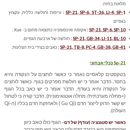
מלאות בחזה.
1
SP-21, SP-6, ST-36, LI-4, SP-
:
עייפות וחולשה כללית, עקצוץ
בגפיים.
SP-21, SP-6, SP-10
:
אקזמה ואינסומניה כתוצאה מחום ב- Xue .
SP-21, GB-34, LI-11, BL-10
:
חולשה של ארבעת הגפיים.
SP-21, TB-8, PC-4, GB-38, GB-41
:
כאבים בצידי בית הצלעות.
Sp-21
ככלי אבחוני
בטקסטים קלאסיים נאמר כי כאשר לוחצים על הנקודה והיא
בחסר, הדבר אומר כי יש חולשת מפרקים בגוף. כאשר לוחצים
על הנקודה והיא בעודף, הדבר אומר כי יש כאב בכל הגוף
(=מחלה מערכתית/ מחלה אוטואימונית). הדבר קורה כי לטחול
יש קשר הדוק לייצור הדם (Gu Qi ) ולאחזקת הדם בכליו (ה-Qi
העולה).
הגוף כולו כואב כיוון
כאשר יש סטגנציה (עודף) של דם
–
שהחסימה היא ברובד הדם ולכן הכאב הוא חזק וברור.