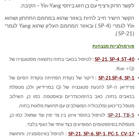
לקשר הדוק ורציף עם בן הזוג ביחסי Yin-Yang – הקיבה.
הקשר הישיר חייב להיות באזור שהוא במחמם התחתון ושהוא
Yin לגמרי (SP-4 ) ובאזור המחמם העליון שהוא Yang לגמרי
(SP-21 ).
פורמולציות מנצחות
SP-21, SP-4, ST-40
:
לטיפול בכאבי בחזה כתוצאה מסטגנציה של
Qi ו- Xue .
SP-21,SP-4, SP-1
:
דיקור של נקודת הפתיחה ונקודת הסיום של
מרידיאן ה-SP להנעת סטגנציה של Qi במרידיאן ולכן מטפלת
בכאבים בחזה, כאב בהיפוכונדריום ובאסטמה. כמו כן, השילוב
מטפל בדיכאון ומלנכוליה המשולבים עם תחושת מלאות בחזה.
SP-21, TB-5
:
לטיפול בחוסר איזון בין צד ימין וצד שמאל. כמו כן,
מטפלות בסימפטומים המופיעים בצד אחד של הגוף בלבד.
SP-21, SP-6, SP-1, PC-1, CV-17
:
לטיפול באינסומניה. ותחושת