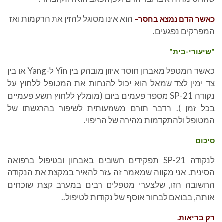
הוא אינו מסוגל להזין את הרקמות ואז
כאשר הדם נמצא בחסר
–
המפרקים נפגעים.
"שיעורי-בית"
כאשר המטפל מאבחן חוסר איזון מובהק בין Yin ל-Yang או בין
צד ימין לצד שמאל הוא יכול להנחות את המטופל ללחוץ על
נקודה SP-21 מספר פעמים ביום (מומלץ ללחוץ תשע פעמיים
בכל זמן ). הדבר תורם משמעותית לשיפור בהרגשתו של
המטופל ולהתקדמות מהירה של הריפוי.
סיכום
לנקודה SP-21 תפקידים חשובים באבחון ובטיפול ברפואה
הסינית. אני מקווה שמאמר זה עזר להאיר במקצת את הנקודה
החשובה הזו, שלצערי מטפלים רבים במערב קצת שוכחים
אותה, בבואם לבחור אוסף של נקודות לטיפול..
רק בריאות.