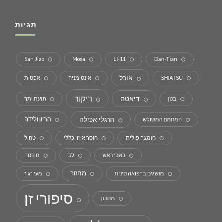
תגיות
San Jiao
Moxa
LI-11
Dan-Tian
אוכל
SHIATSU
אינסומניה
אפטות
דיקור
דיאטה
בטן
הזעת יתר
הרגלי אכילה
הריון ולידה
המחמם המשולש
חומצה פולית
חוסר איזון כללי
טחול
כאבי ראש
לב
מוקסה
מחזור
מושגים ברפואה סינית
מעי רגיז
סיפורי זן
מתכון