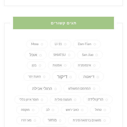
תגים קשורים
Moxa
LI-11
Dan-Tian
אוכל
SHIATSU
San Jiao
אינסומניה
אפטות
בטן
דיקור
דיאטה
הזעת יתר
הרגלי אכילה
המחמם המשולש
הריון ולידה
חומצה פולית
חוסר איזון כללי
טחול
כאבי ראש
לב
מוקסה
מחזור
מושגים ברפואה סינית
מעי רגיז