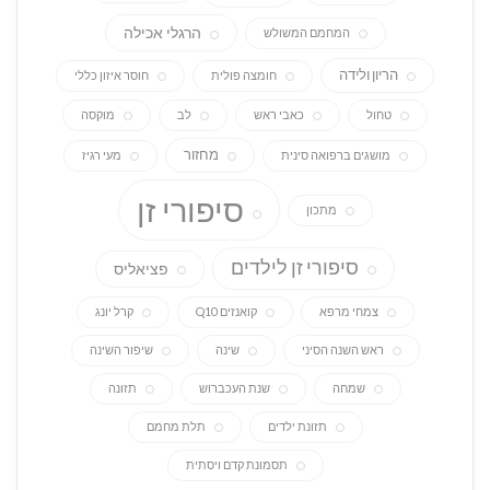
הרגלי אכילה
המחמם המשולש
הריון ולידה
חומצה פולית
חוסר איזון כללי
טחול
כאבי ראש
לב
מוקסה
מחזור
מושגים ברפואה סינית
מעי רגיז
סיפורי זן
מתכון
סיפורי זן לילדים
פציאליס
צמחי מרפא
קואנזים Q10
קרל יונג
ראש השנה הסיני
שינה
שיפור השינה
שמחה
שנת העכברוש
תזונה
תזונת ילדים
תלת מחמם
תסמונת קדם ויסתית