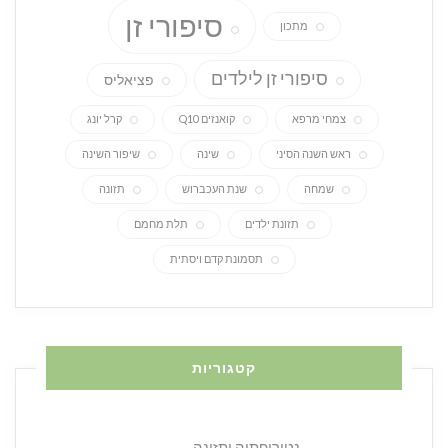
סיפורי זן
מתכון
סיפורי זן לילדים
פציאליס
צמחי מרפא
קואנזים Q10
קרל יונג
ראש השנה הסיני
שינה
שיפור השינה
שמחה
שנת העכברוש
תזונה
תזונת ילדים
תלת מחמם
תסמונת קדם ויסתית
קטגוריות
נטורופתיה ותזונה