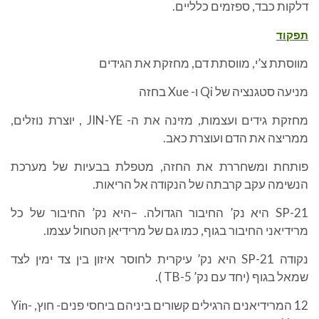
דלקות כבד, ספזמים כלליים.
תפקוד
מווסתת צ’י, מווסתת דם, מחזקת את הגידים
מניעה סטגנציה של Qi ו- Xue בחזה
מחזקת גידים ועצמות, מזינה את ה- JIN-YE , יוצרת נוזלים,
ממריצה את הדם ועוצרת כאב.
פותחת ומשחררת את החזה, מטפלת בבעיות של מערכת
הנשימה עקב קרבתה של הנקודה אל הריאות.
SP-21 היא נק’ החיבור הגדולה. –היא נק’ החיבור של כל
מרידיאני החיבור בגוף, כמו גם של מרידיאן הטחול עצמו.
נקודה SP-21 היא נק’ עיקרית לחוסר איזון בין צד ימין לצד
שמאל בגוף (יחד עם נק’ TB-5 ).
12 המרידיאנים הרגילים קשורים ביניהם ביחסי פנים- חוץ, Yin-