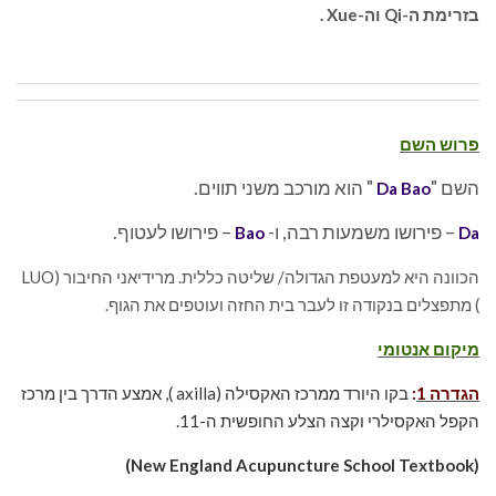
בזרימת ה-Qi וה-Xue .
פרוש השם
השם "
" הוא מורכב משני תווים.
Da Bao
– פירושו משמעות רבה, ו-
– פירושו לעטוף.
Bao
Da
הכוונה היא למעטפת הגדולה/ שליטה כללית. מרידיאני החיבור (LUO
) מתפצלים בנקודה זו לעבר בית החזה ועוטפים את הגוף.
מיקום אנטומי
הגדרה 1
:
בקו היורד ממרכז האקסילה (axilla ), אמצע הדרך בין מרכז
הקפל האקסילרי וקצה הצלע החופשית ה-11.
(New England Acupuncture School Textbook)