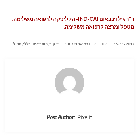
ד"ר גיל וינבאום (ND-CA)- הקליניקה לרפואה משלימה.
מטפל ומרצה לרפואה משלימה.
TAGS
CATEGORIES
POSTED
,
,
19/11/2017
0
רפואה סינית
דיקור
חוסר איזון כללי
טחול
/
/
/
ON
Post Author:
Pixelit