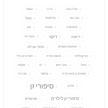
Moxa
LI-11
Dan-Tian
אוכל
SHIATSU
San Jiao
אינסומניה
אפטות
בטן
דיקור
דיאטה
הזעת יתר
הרגלי אכילה
המחמם המשולש
הריון ולידה
חומצה פולית
חוסר איזון כללי
טחול
כאבי ראש
לב
מוקסה
מחזור
מושגים ברפואה סינית
מעי רגיז
סיפורי זן
מתכון
סיפורי זן לילדים
פציאליס