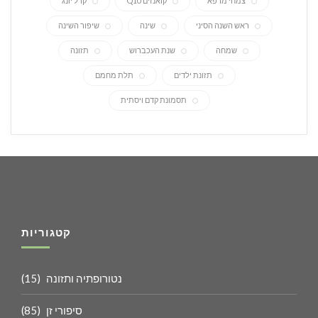
צמחי מרפא
קואנזים Q10
קרל יונג
ראש השנה הסיני
שינה
שיפור השינה
שמחה
שנת העכברוש
תזונה
תזונת ילדים
תלת מחמם
תסמונת קדם ויסתית
קטגוריות
נטורופתיה ותזונה
(15)
סיפורי זן
(85)