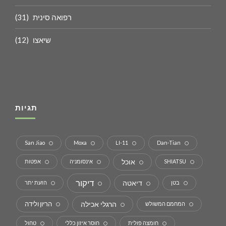
רפואה סינית
(31)
שיאצו
(12)
תגיות
San Jiao
Moxa
LI-11
Dan-Tian
אוכל
SHIATSU
אינסומניה
אפטות
דיקור
דיאטה
בטן
הזעת יתר
הרגלי אכילה
הריון ולידה
המחמם המשולש
חומצה פולית
חוסר איזון כללי
טחול