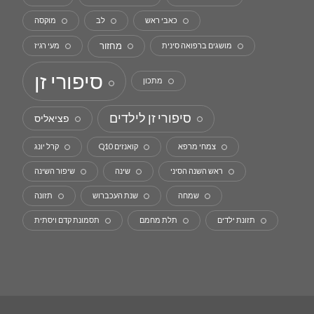
כאבי ראש
לב
מוקסה
מחזור
מושגים ברפואה סינית
מעי רגיז
סיפורי זן
מתכון
סיפורי זן לילדים
פציאליס
צמחי מרפא
קואנזים Q10
קרל יונג
ראש השנה הסיני
שינה
שיפור השינה
שמחה
שנת העכברוש
תזונה
תזונת ילדים
תלת מחמם
תסמונת קדם ויסתית