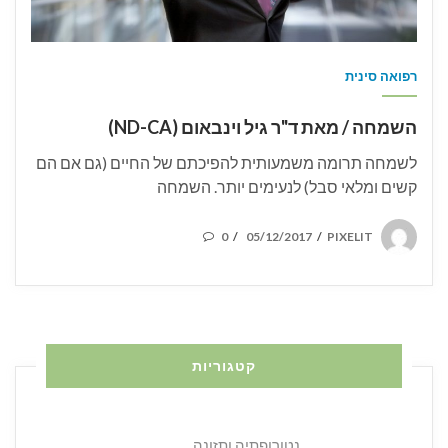
רפואה סינית
השמחה / מאת ד"ר גיל וינבאום (ND-CA)
לשמחה תרומה משמעותית להפיכתם של החיים (גם אם הם
קשים ומלאי סבל) לנעימים יותר. השמחה
POSTED
0
05/12/2017
PIXELIT
/
/
ON
קטגוריות
נטורופתיה ותזונה