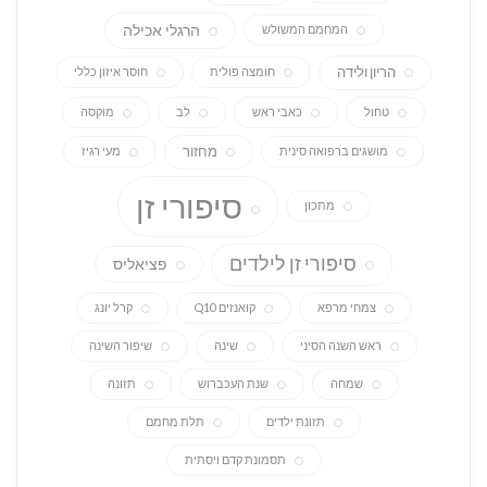
הרגלי אכילה
המחמם המשולש
הריון ולידה
חומצה פולית
חוסר איזון כללי
טחול
כאבי ראש
לב
מוקסה
מחזור
מושגים ברפואה סינית
מעי רגיז
סיפורי זן
מתכון
סיפורי זן לילדים
פציאליס
צמחי מרפא
קואנזים Q10
קרל יונג
ראש השנה הסיני
שינה
שיפור השינה
שמחה
שנת העכברוש
תזונה
תזונת ילדים
תלת מחמם
תסמונת קדם ויסתית