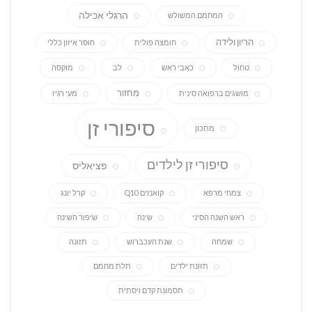
הרגלי אכילה
המחמם המשולש
הריון ולידה
חומצה פולית
חוסר איזון כללי
טחול
כאבי ראש
לב
מוקסה
מחזור
מושגים ברפואה סינית
מעי רגיז
סיפורי זן
מתכון
סיפורי זן לילדים
פציאליס
צמחי מרפא
קואנזים Q10
קרל יונג
ראש השנה הסיני
שינה
שיפור השינה
שמחה
שנת העכברוש
תזונה
תזונת ילדים
תלת מחמם
תסמונת קדם ויסתית