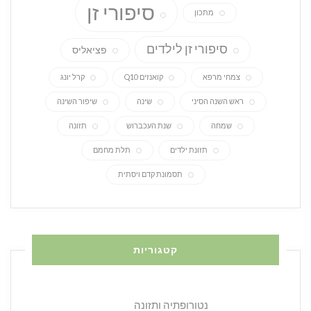
סיפורי זן
מתכון
סיפורי זן לילדים
פציאליס
צמחי מרפא
קואנזים Q10
קרל יונג
ראש השנה הסיני
שינה
שיפור השינה
שמחה
שנת העכברוש
תזונה
תזונת ילדים
תלת מחמם
תסמונת קדם ויסתית
קטגוריות
נטורופתיה ותזונה