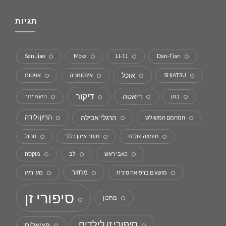
תגיות
San Jiao
Moxa
LI-11
Dan-Tian
אוכל
SHIATSU
אינסומניה
אפטות
דיקור
דיאטה
בטן
הזעת יתר
הרגלי אכילה
הריון ולידה
המחמם המשולש
חומצה פולית
חוסר איזון כללי
טחול
כאבי ראש
לב
מוקסה
מחזור
מושגים ברפואה סינית
מעי רגיז
סיפורי זן
מתכון
סיפורי זן לילדים
פציאליס