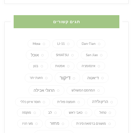
תגים קשורים
Moxa
LI-11
Dan-Tian
אוכל
SHIATSU
San Jiao
אינסומניה
אפטות
בטן
דיקור
דיאטה
הזעת יתר
הרגלי אכילה
המחמם המשולש
הריון ולידה
חומצה פולית
חוסר איזון כללי
טחול
כאבי ראש
לב
מוקסה
מחזור
מושגים ברפואה סינית
מעי רגיז