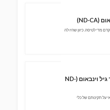
ND-C)
 מדי לטיסה. כיוון שהיו לה
הלב בראי הרפואה הסינית/ מאת ד"ר גיל וינבאום (ND-
י על תקינותם של כלי