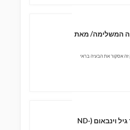
הרפואה המשלימה/ מאת
זה אסקור את הבעיה בראי
גיל הזהב-ההיבט החברתי / מאת ד"ר גיל וינבאום (ND-