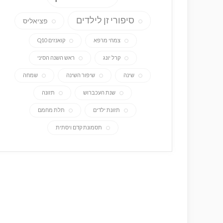
סיפורי זן לילדים
פציאליס
צמחי מרפא
קואנזים Q10
קרל יונג
ראש השנה הסיני
שינה
שיפור השינה
שמחה
שנת העכברוש
תזונה
תזונת ילדים
תלת מחמם
תסמונת קדם ויסתית