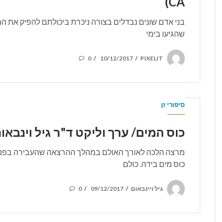
CA)
בני אדם שונים נבדלים בצורה ניכרת ביכולתם להפיק את המ
שהגיעו בימי
POSTED
0
10/12/2017
PIXELIT
/
/
ON
סיפורי זן
כוס המים/ ערך וליקט ד"ר גיל וינבאום (D-CA
מרצה הלכה לאורך האולם במהלך ההרצאה שהעבירה בפני
כוס מים בידה. כולם
POSTED
גיל ויינבאום
09/12/2017
0
/
/
ON