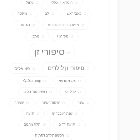
חוסר איזון כללי
טחול
כאבי ראש
לב
מוקסה
מחזור
מושגים ברפואה סינית
מעי רגיז
מתכון
סיפורי זן
סיפורי זן לילדים
פציאליס
צמחי מרפא
קואנזים Q10
קרל יונג
ראש השנה הסיני
שינה
שיפור השינה
שמחה
שנת העכברוש
תזונה
תזונת ילדים
תלת מחמם
תסמונת קדם ויסתית