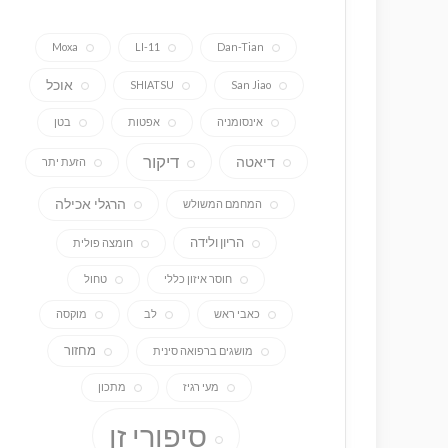
Moxa
LI-11
Dan-Tian
אוכל
SHIATSU
San Jiao
אינסומניה
אפטות
בטן
דיקור
דיאטה
הזעת יתר
הרגלי אכילה
המחמם המשולש
הריון ולידה
חומצה פולית
חוסר איזון כללי
טחול
כאבי ראש
לב
מוקסה
מחזור
מושגים ברפואה סינית
מעי רגיז
מתכון
סיפורי זן