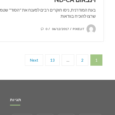
בעת המודרנית, ניסו חוקרים רבים לפענח את "הסוד" שטמון
שרצו להוכיח בוודאות
POSTED
0
06/12/2017
PIXELIT
/
/
ON
Posts
Next
Page
Page
Page
Next
13
…
2
1
page
pagination
תגיות