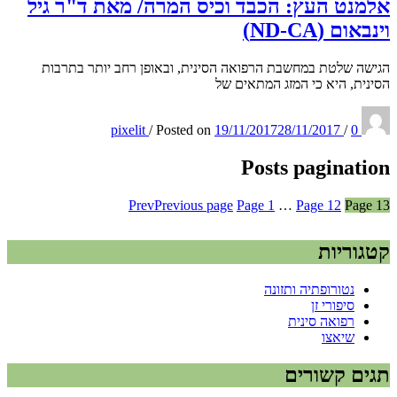
אלמנט העץ: הכבד וכיס המרה/ מאת ד"ר גיל
וינבאום (ND-CA)
הגישה שלטת במחשבת הרפואה הסינית, ובאופן רחב יותר בתרבות
הסינית, היא כי המזג המתאים של
pixelit
/
Posted on
19/11/2017
28/11/2017
/
0
Posts pagination
Prev
Previous page
Page
1
…
Page
12
Page
13
קטגוריות
נטורופתיה ותזונה
סיפורי זן
רפואה סינית
שיאצו
תגים קשורים