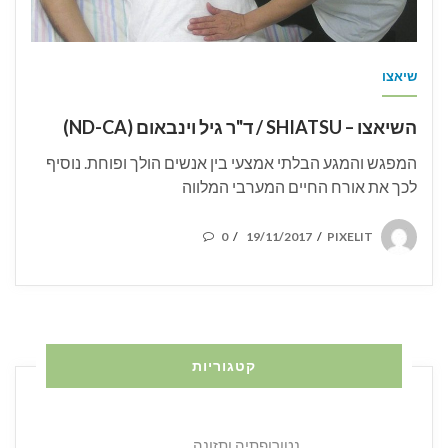
שיאצו
השיאצו – SHIATSU / ד"ר גיל וינבאום (ND-CA)
המפגש והמגע הבלתי אמצעי בין אנשים הולך ופוחת. נוסיף
לכך את אורח החיים המערבי המלווה
POSTED
0
19/11/2017
PIXELIT
/
/
ON
קטגוריות
נטורופתיה ותזונה