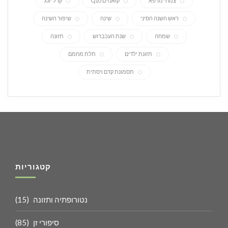
צמחי מרפא
קואנזים Q10
קרל יונג
ראש השנה הסיני
שינה
שיפור השינה
שמחה
שנת העכברוש
תזונה
תזונת ילדים
תלת מחמם
תסמונת קדם ויסתית
קטגוריות
נטורופתיה ותזונה
(15)
סיפורי זן
(85)