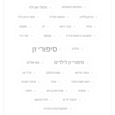
הרגלי אכילה
המחמם המשולש
הריון ולידה
חומצה פולית
חוסר איזון כללי
טחול
כאבי ראש
לב
מוקסה
מחזור
מושגים ברפואה סינית
מעי רגיז
סיפורי זן
מתכון
סיפורי זן לילדים
פציאליס
צמחי מרפא
קואנזים Q10
קרל יונג
ראש השנה הסיני
שינה
שיפור השינה
שמחה
שנת העכברוש
תזונה
תזונת ילדים
תלת מחמם
תסמונת קדם ויסתית