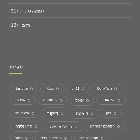
רפואה סינית
(31)
שיאצו
(12)
תגיות
San Jiao
Moxa
LI-11
Dan-Tian
אוכל
SHIATSU
אינסומניה
אפטות
דיקור
דיאטה
בטן
הזעת יתר
הרגלי אכילה
הריון ולידה
המחמם המשולש
חומצה פולית
חוסר איזון כללי
טחול