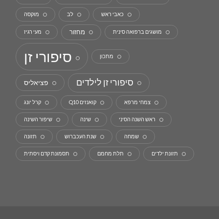
כאבי ראש
לב
מוקסה
מחזור
מושגים ברפואה סינית
מעי רגיז
סיפורי זן
מתכון
סיפורי זן לילדים
פציאליס
צמחי מרפא
קואנזים Q10
קרל יונג
ראש השנה הסיני
שינה
שיפור השינה
שמחה
שנת העכברוש
תזונה
תזונת ילדים
תלת מחמם
תסמונת קדם ויסתית