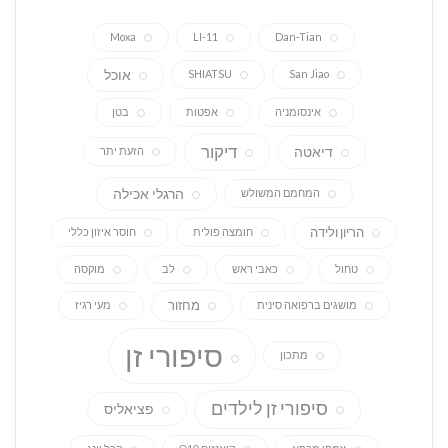
Moxa
LI-11
Dan-Tian
אוכל
SHIATSU
San Jiao
אינסומניה
אפטות
בטן
דיקור
דיאטה
הזעת יתר
הרגלי אכילה
המחמם המשולש
הריון ולידה
חומצה פולית
חוסר איזון כללי
טחול
כאבי ראש
לב
מוקסה
מחזור
מושגים ברפואה סינית
מעי רגיז
סיפורי זן
מתכון
סיפורי זן לילדים
פציאליס