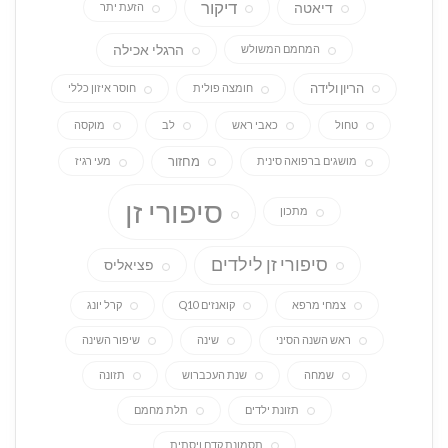
דיקור
דיאטה
הזעת יתר
הרגלי אכילה
המחמם המשולש
הריון ולידה
חומצה פולית
חוסר איזון כללי
טחול
כאבי ראש
לב
מוקסה
מחזור
מושגים ברפואה סינית
מעי רגיז
סיפורי זן
מתכון
סיפורי זן לילדים
פציאליס
צמחי מרפא
קואנזים Q10
קרל יונג
ראש השנה הסיני
שינה
שיפור השינה
שמחה
שנת העכברוש
תזונה
תזונת ילדים
תלת מחמם
תסמונת קדם ויסתית