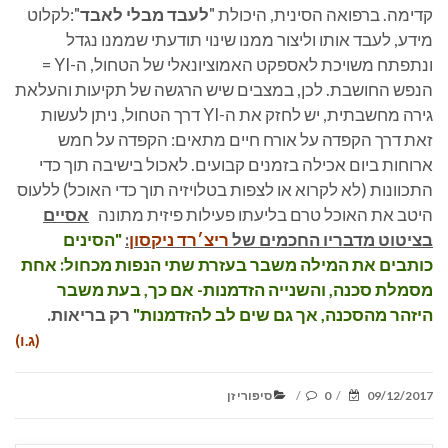
קדימה. ברפואה הסינית, היכולת "
לעבד מבלי לאבד
":לקלוט
מידע, לעבד אותו וליצור ממנו שינוי תודעתי שממנו נגדל
ונתפתח משויכת לאספקט האמוציונאלי של הטחול, ה-YI =
הנפש החושבת. לכן, במצבים שיש הרגשה של תקיעות והעלאת
גירה מחשבתית, יש לחזק את ה-YI דרך הטחול, ניתן לעשות
זאת דרך הקפדה על אורח חיים מתאים: הקפדה על חמש
ארוחות ביום אכילה בזמנים קבועים. לאכול בישיבה תוך כדי
התכוונות (לא לקרוא או לצפות בטלויזיה תוך כדי האוכל) ללעוס
היטב את האוכל טרם בליעתו פעילות פיזית מתונה
אסיים
בציטוט מדבריו החכמים של
ריצ׳רד ניקסון
:
"הסינים
כותבים את המילה משבר בעזרת שתי הנפות מכחול:
אחת
מסמלת סכנה, והשנייה הזדמנות-
אם כך, בעת משבר
היזהר מהסכנה, אך גם שים לב להזדמנות"
רק בריאות.
(ג.ו)
CATEGORIES
POSTED
09/12/2017
0
סיפורי זן
/
/
ON