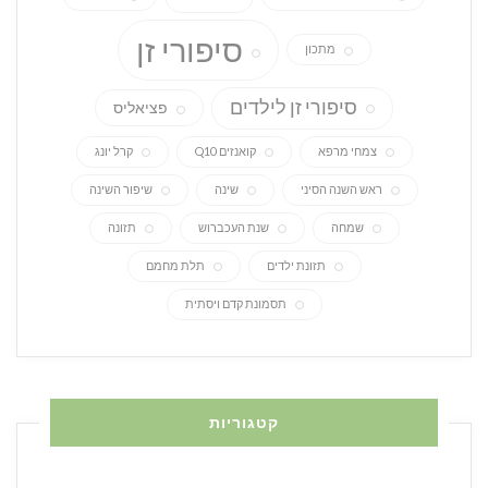
סיפורי זן
מתכון
סיפורי זן לילדים
פציאליס
צמחי מרפא
קואנזים Q10
קרל יונג
ראש השנה הסיני
שינה
שיפור השינה
שמחה
שנת העכברוש
תזונה
תזונת ילדים
תלת מחמם
תסמונת קדם ויסתית
קטגוריות