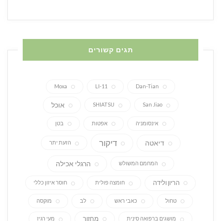
תגים קשורים
Moxa
LI-11
Dan-Tian
אוכל
SHIATSU
San Jiao
אינסומניה
אפטות
בטן
דיקור
דיאטה
הזעת יתר
הרגלי אכילה
המחמם המשולש
הריון ולידה
חומצה פולית
חוסר איזון כללי
טחול
כאבי ראש
לב
מוקסה
מחזור
מושגים ברפואה סינית
מעי רגיז