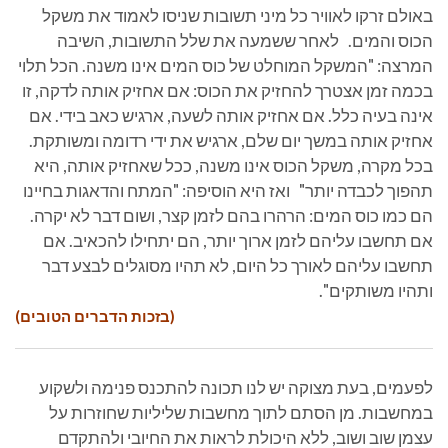
באולם זרקו לאוויר כל מיני תשובות שניסו לאמוד את משקל
הכוס והמים. לאחר ששמעה את שלל התשובות, השיבה
המרצה: "המשקל המוחלט של כוס המים אינו משנה. הכל תלוי
בכמה זמן אצטרך להחזיק את הכוס: אם אחזיק אותה לדקה, זו
אינה בעיה כלל. אם אחזיק אותה לשעה, ארגיש כאב בידי. אם
אחזיק אותה במשך יום שלם, ארגיש את ידי רדומה ומשותקת.
בכל מקרה, משקל הכוס אינו משנה, ככל שאחזיק אותה, היא
תהפוך לכבדה יותר" ואז היא הוסיפה: "המתח והדאגות בחיינו
הם כמו כוס המים: הרהרו בהם לזמן קצר, ושום דבר לא יקרה.
אם תחשבו עליהם לזמן ארוך יותר, הם יתחילו להכאיב. אם
תחשבו עליהם לאורך כל היום, לא תהיו מסוגלים לבצע דבר
ותהיו משותקים".
(בזכות הדברים הטובים)
לפעמים, בעת מצוקה יש לנו תכונה להתכנס פנימה ולשקוע
במחשבות. מן הסתם לתוך מחשבות שליליות שחוזרות על
עצמן שוב ושוב, ללא היכולת לראות את החיובי ולהתקדם