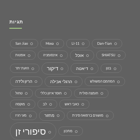
תגיות
San Jiao
Moxa
LI-11
Dan-Tian
אוכל
SHIATSU
אינסומניה
אפטות
דיקור
דיאטה
בטן
הזעת יתר
הרגלי אכילה
הריון ולידה
המחמם המשולש
חומצה פולית
חוסר איזון כללי
טחול
כאבי ראש
לב
מוקסה
מחזור
מושגים ברפואה סינית
מעי רגיז
סיפורי זן
מתכון