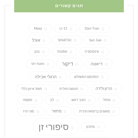
תגים קשורים
Moxa
LI-11
Dan-Tian
אוכל
SHIATSU
San Jiao
אינסומניה
אפטות
בטן
דיקור
דיאטה
הזעת יתר
הרגלי אכילה
המחמם המשולש
הריון ולידה
חומצה פולית
חוסר איזון כללי
טחול
כאבי ראש
לב
מוקסה
מחזור
מושגים ברפואה סינית
מעי רגיז
סיפורי זן
מתכון