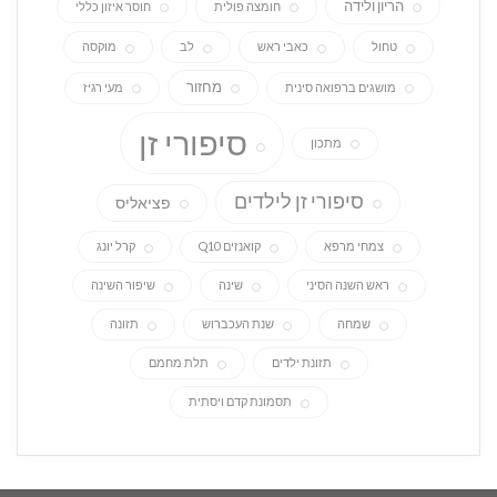
הריון ולידה
חומצה פולית
חוסר איזון כללי
טחול
כאבי ראש
לב
מוקסה
מחזור
מושגים ברפואה סינית
מעי רגיז
סיפורי זן
מתכון
סיפורי זן לילדים
פציאליס
צמחי מרפא
קואנזים Q10
קרל יונג
ראש השנה הסיני
שינה
שיפור השינה
שמחה
שנת העכברוש
תזונה
תזונת ילדים
תלת מחמם
תסמונת קדם ויסתית