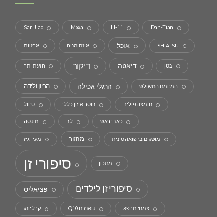
San Jiao
Moxa
LI-11
Dan-Tian
אוכל
SHIATSU
אינסומניה
אפטות
דיקור
דיאטה
בטן
הזעת יתר
הרגלי אכילה
הריון ולידה
המחמם המשולש
חומצה פולית
חוסר איזון כללי
טחול
כאבי ראש
לב
מוקסה
מחזור
מושגים ברפואה סינית
מעי רגיז
סיפורי זן
מתכון
סיפורי זן לילדים
פציאליס
צמחי מרפא
קואנזים Q10
קרל יונג