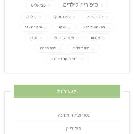
סיפורי זן לילדים
פציאליס
צמחי מרפא
קואנזים Q10
קרל יונג
ראש השנה הסיני
שינה
שיפור השינה
שמחה
שנת העכברוש
תזונה
תזונת ילדים
תלת מחמם
תסמונת קדם ויסתית
קטגוריות
נטורופתיה ותזונה
סיפורי זן