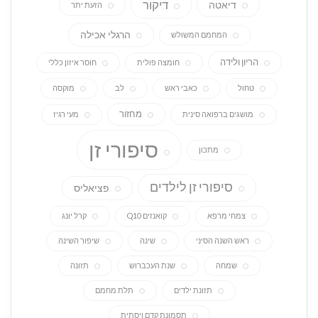
דיקור
דיאטה
הזעת יתר
הרגלי אכילה
המחמם המשולש
הריון ולידה
חומצה פולית
חוסר איזון כללי
טחול
כאבי ראש
לב
מוקסה
מחזור
מושגים ברפואה סינית
מעי רגיז
סיפורי זן
מתכון
סיפורי זן לילדים
פציאליס
צמחי מרפא
קואנזים Q10
קרל יונג
ראש השנה הסיני
שינה
שיפור השינה
שמחה
שנת העכברוש
תזונה
תזונת ילדים
תלת מחמם
תסמונת קדם ויסתית