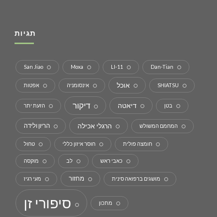
תגיות
San Jiao
Moxa
LI-11
Dan-Tian
אוכל
SHIATSU
אינסומניה
אפטות
דיקור
דיאטה
בטן
הזעת יתר
הרגלי אכילה
הריון ולידה
המחמם המשולש
חומצה פולית
חוסר איזון כללי
טחול
כאבי ראש
לב
מוקסה
מחזור
מושגים ברפואה סינית
מעי רגיז
סיפורי זן
מתכון