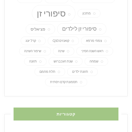
סיפורי זן
מתכון
סיפורי זן לילדים
פציאליס
צמחי מרפא
קואנזים Q10
קרל יונג
ראש השנה הסיני
שינה
שיפור השינה
שמחה
שנת העכברוש
תזונה
תזונת ילדים
תלת מחמם
תסמונת קדם ויסתית
קטגוריות