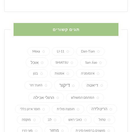
תגים קשורים
Moxa
LI-11
Dan-Tian
אוכל
SHIATSU
San Jiao
אינסומניה
אפטות
בטן
דיקור
דיאטה
הזעת יתר
הרגלי אכילה
המחמם המשולש
הריון ולידה
חומצה פולית
חוסר איזון כללי
טחול
כאבי ראש
לב
מוקסה
מחזור
מושגים ברפואה סינית
מעי רגיז