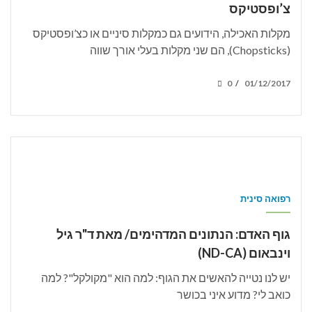
צ’ופסטיקס
מקלות האכילה, הידועים גם כמקלות סיניים או כצ’ופסטיקס
(Chopsticks), הם שני מקלות בעלי אורך שווה
POSTED
0
01/12/2017
/
ON
רפואה סינית
גוף האדם: הנתונים המדהימים/ מאת ד"ר גיל
וינבאום (ND-CA)
יש לנו נטייה להאשים את הגוף: למה הוא "מקולקל"? למה
כואב לי? מדוע איני בכושר