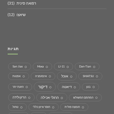
רפואה סינית
(31)
שיאצו
(12)
תגיות
San Jiao
Moxa
LI-11
Dan-Tian
אוכל
SHIATSU
אינסומניה
אפטות
דיקור
דיאטה
בטן
הזעת יתר
הרגלי אכילה
הריון ולידה
המחמם המשולש
חומצה פולית
חוסר איזון כללי
טחול