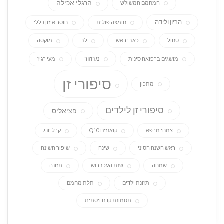
הרגלי אכילה
המחמם המשולש
הריון ולידה
חומצה פולית
חוסר איזון כללי
טחול
כאבי ראש
לב
מוקסה
מחזור
מושגים ברפואה סינית
מעי רגיז
סיפורי זן
מתכון
סיפורי זן לילדים
פציאליס
צמחי מרפא
קואנזים Q10
קרל יונג
ראש השנה הסיני
שינה
שיפור השינה
שמחה
שנת העכברוש
תזונה
תזונת ילדים
תלת מחמם
תסמונת קדם ויסתית