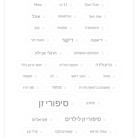
Moxa
LI-11
Dan-Tian
אוכל
SHIATSU
San Jiao
אינסומניה
אפטות
בטן
דיקור
דיאטה
הזעת יתר
הרגלי אכילה
המחמם המשולש
הריון ולידה
חומצה פולית
חוסר איזון כללי
טחול
כאבי ראש
לב
מוקסה
מחזור
מושגים ברפואה סינית
מעי רגיז
סיפורי זן
מתכון
סיפורי זן לילדים
פציאליס
צמחי מרפא
קואנזים Q10
קרל יונג