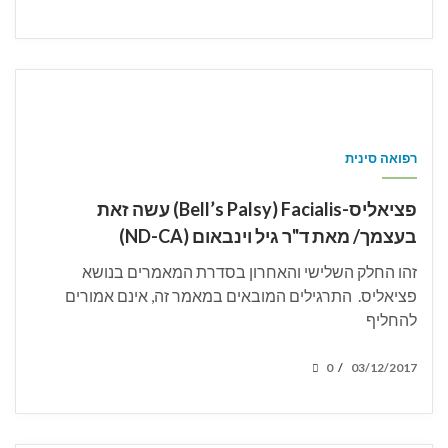
ON
רפואה סינית
פציאליס-Bell’s Palsy) Facialis) עשה זאת
בעצמך/ מאת ד"ר גיל וינבאום (ND-CA)
זהו החלק השלישי והאחרון בסדרת המאמרים בנושא
פציאליס. התרגילים המובאים במאמר זה, אינם אמורים
להחליף
POSTED
0
03/12/2017
/
ON