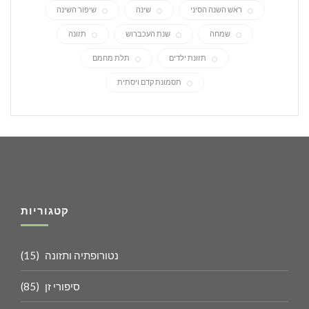
ראש השנה הסיני
שינה
שיפור השינה
שמחה
שנת העכברוש
תזונה
תזונת ילדים
תלת מחמם
תסמונת קדם ויסתית
קטגוריות
נטורופתיה ותזונה
(15)
סיפורי זן
(85)