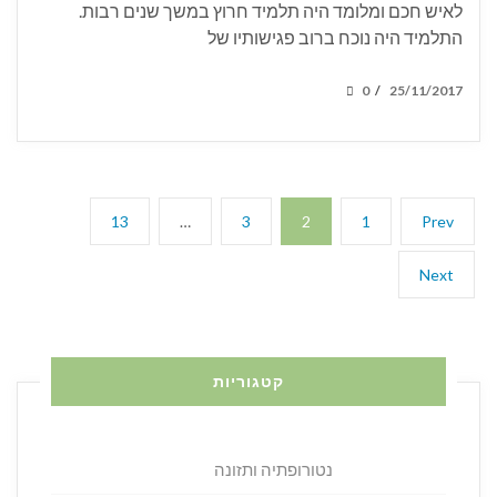
לאיש חכם ומלומד היה תלמיד חרוץ במשך שנים רבות.
התלמיד היה נוכח ברוב פגישותיו של
POSTED
0
25/11/2017
/
ON
Posts
Page
Page
Page
Page
Previous
13
…
3
2
1
Prev
pagination
page
Next
Next
page
קטגוריות
נטורופתיה ותזונה