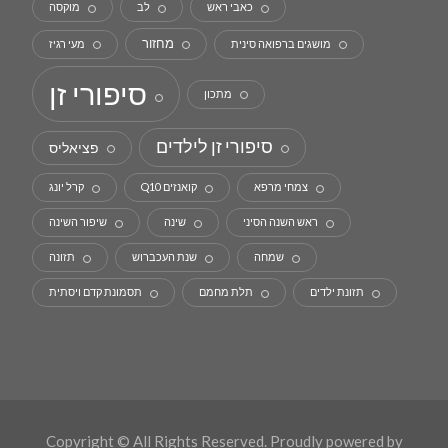
כאבי ראש
לב
מוקסה
מחזור
מושגים ברפואה סינית
מעי רגיז
סיפורי זן
מתכון
סיפורי זן לילדים
פציאליס
צמחי מרפא
קואנזים Q10
קרל יונג
ראש השנה הסיני
שינה
שיפור השינה
שמחה
שנת העכברוש
תזונה
תזונת ילדים
תלת מחמם
תסמונת קדם ויסתית
Copyright © All Rights Reserved. Proudly powered by