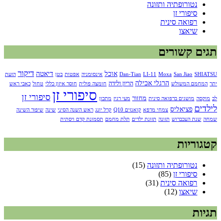
נטורופתיה ותזונה
סיפורי זן
רפואה סינית
שיאצו
תגים קשורים
דיקור
אוכל
דיאטה
SHIATSU
San Jiao
Moxa
LI-11
Dan-Tian
אינסומניה
אפטות
בטן
הזעת
הרגלי אכילה
הריון ולידה
יתר
המחמם המשולש
חומצה פולית
חוסר איזון כללי
טחול
כאבי ראש
סיפורי זן
סיפורי זן
מחזור
לב
מוקסה
מושגים ברפואה סינית
מעי רגיז
מתכון
לילדים
פציאליס
צמחי מרפא
קואנזים Q10
קרל יונג
ראש השנה הסיני
שינה
שיפור השינה
שמחה
שנת העכברוש
תזונה
תזונת ילדים
תלת מחמם
תסמונת קדם ויסתית
קטגוריות
נטורופתיה ותזונה
(15)
סיפורי זן
(85)
רפואה סינית
(31)
שיאצו
(12)
תגיות