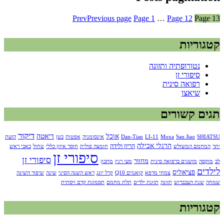
Prev
Previous page
Page
1
…
Page
12
Page
13
קטגוריות
נטורופתיה ותזונה
סיפורי זן
רפואה סינית
שיאצו
תגים קשורים
דיקור
אוכל
דיאטה
SHIATSU
San Jiao
Moxa
LI-11
Dan-Tian
אינסומניה
אפטות
בטן
הזעת
הרגלי אכילה
הריון ולידה
יתר
המחמם המשולש
חומצה פולית
חוסר איזון כללי
טחול
כאבי ראש
סיפורי זן
סיפורי זן
מחזור
לב
מוקסה
מושגים ברפואה סינית
מעי רגיז
מתכון
לילדים
פציאליס
צמחי מרפא
קואנזים Q10
קרל יונג
ראש השנה הסיני
שינה
שיפור השינה
שמחה
שנת העכברוש
תזונה
תזונת ילדים
תלת מחמם
תסמונת קדם ויסתית
קטגוריות