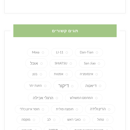
תגים קשורים
Moxa
LI-11
Dan-Tian
אוכל
SHIATSU
San Jiao
אינסומניה
אפטות
בטן
דיקור
דיאטה
הזעת יתר
הרגלי אכילה
המחמם המשולש
הריון ולידה
חומצה פולית
חוסר איזון כללי
טחול
כאבי ראש
לב
מוקסה