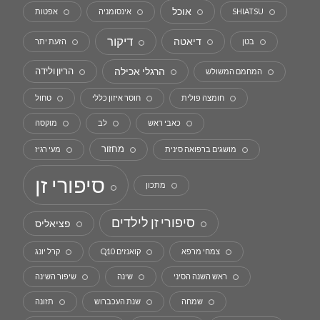
אוכל
SHIATSU
אינסומניה
אפטות
דיקור
דיאטה
בטן
הזעת יתר
הרגלי אכילה
הריון ולידה
המחמם המשולש
חומצה פולית
חוסר איזון כללי
טחול
כאבי ראש
לב
מוקסה
מחזור
מושגים ברפואה סינית
מעי רגיז
סיפורי זן
מתכון
סיפורי זן לילדים
פציאליס
צמחי מרפא
קואנזים Q10
קרל יונג
ראש השנה הסיני
שינה
שיפור השינה
שמחה
שנת העכברוש
תזונה