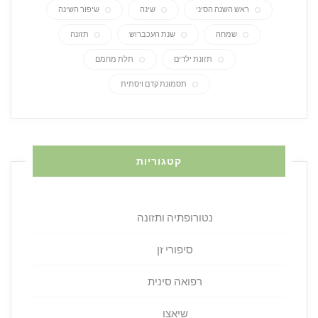
ראש השנה הסיני
שינה
שיפור השינה
שמחה
שנת העכברוש
תזונה
תזונת ילדים
תלת מחמם
תסמונת קדם ויסתית
קטגוריות
נטורופתיה ותזונה
סיפורי זן
רפואה סינית
שיאצו