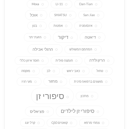
Moxa
LI-11
Dan-Tian
אוכל
SHIATSU
San Jiao
אינסומניה
אפטות
בטן
דיקור
דיאטה
הזעת יתר
הרגלי אכילה
המחמם המשולש
הריון ולידה
חומצה פולית
חוסר איזון כללי
טחול
כאבי ראש
לב
מוקסה
מחזור
מושגים ברפואה סינית
מעי רגיז
סיפורי זן
מתכון
סיפורי זן לילדים
פציאליס
צמחי מרפא
קואנזים Q10
קרל יונג