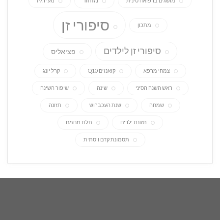
מחזור
מושגים ברפואה סינית
מעי רגיז
סיפורי זן
מתכון
סיפורי זן לילדים
פציאליס
צמחי מרפא
קואנזים Q10
קרל יונג
ראש השנה הסיני
שינה
שיפור השינה
שמחה
שנת העכברוש
תזונה
תזונת ילדים
תלת מחמם
תסמונת קדם ויסתית