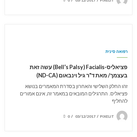
/
/
ON
רפואה סינית
פציאליס-Bell’s Palsy) Facialis) עשה זאת
בעצמך/ מאת ד"ר גיל וינבאום (ND-CA)
זהו החלק השלישי והאחרון בסדרת המאמרים בנושא
פציאליס. התרגילים המובאים במאמר זה, אינם אמורים
להחליף
POSTED
0
03/12/2017
PIXELIT
/
/
ON